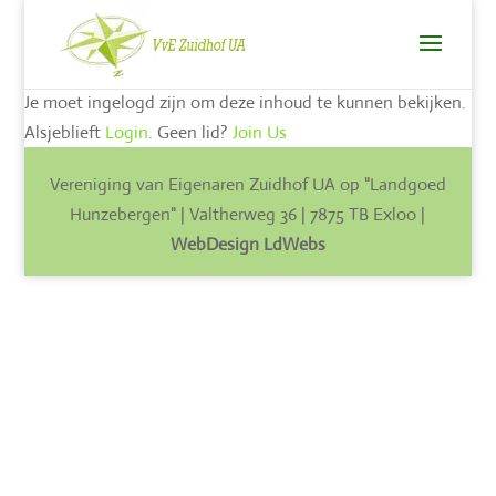
Je moet ingelogd zijn om deze inhoud te kunnen bekijken.
Alsjeblieft
Login
. Geen lid?
Join Us
Vereniging van Eigenaren Zuidhof UA op "Landgoed
Hunzebergen" | Valtherweg 36 | 7875 TB Exloo |
WebDesign LdWebs